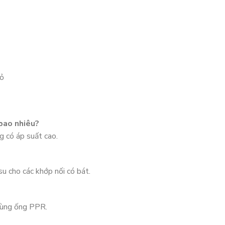
hỏ
bao nhiêu?
g có áp suất cao.
 cho các khớp nối có bát.
dùng ống PPR.