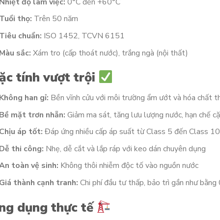
Nhiệt độ làm việc:
0°C đến +60°C
Tuổi thọ:
Trên 50 năm
Tiêu chuẩn:
ISO 1452, TCVN 6151
Màu sắc:
Xám tro (cấp thoát nước), trắng ngà (nội thất)
ặc tính vượt trội
Không han gỉ:
Bền vĩnh cửu với môi trường ẩm ướt và hóa chất 
Bề mặt trơn nhẵn:
Giảm ma sát, tăng lưu lượng nước, hạn chế c
Chịu áp tốt:
Đáp ứng nhiều cấp áp suất từ Class 5 đến Class 1
Dễ thi công:
Nhẹ, dễ cắt và lắp ráp với keo dán chuyên dụng
An toàn vệ sinh:
Không thôi nhiễm độc tố vào nguồn nước
Giá thành cạnh tranh:
Chi phí đầu tư thấp, bảo trì gần như bằng
ng dụng thực tế