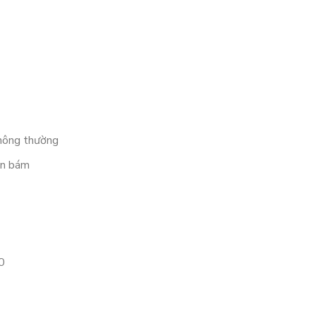
thông thường
ặn bám
0
 0