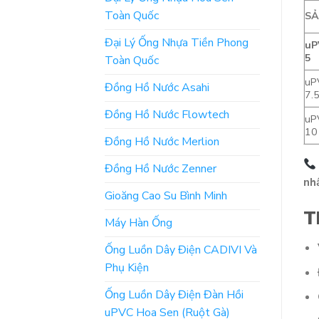
Toàn Quốc
S
Đại Lý Ống Nhựa Tiền Phong
uP
5
Toàn Quốc
uP
Đồng Hồ Nước Asahi
7.
Đồng Hồ Nước Flowtech
uP
10
Đồng Hồ Nước Merlion
Đồng Hồ Nước Zenner
nh
Gioăng Cao Su Bình Minh
T
Máy Hàn Ống
Ống Luồn Dây Điện CADIVI Và
Phụ Kiện
Ống Luồn Dây Điện Đàn Hồi
uPVC Hoa Sen (Ruột Gà)