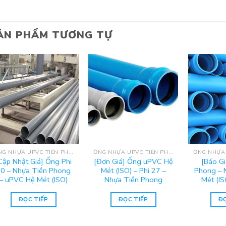
ẢN PHẨM TƯƠNG TỰ
ỐNG NHỰA UPVC TIỀN PHONG - HỆ MÉT (ISO)
ỐNG NHỰA UPVC TIỀN PHONG - HỆ MÉT (ISO)
Cập Nhật Giá] Ống Phi
[Đơn Giá] Ống uPVC Hệ
[Báo G
0 – Nhựa Tiền Phong
Mét (ISO) – Phi 27 –
Phong – 
– uPVC Hệ Mét (ISO)
Nhựa Tiền Phong
Mét (IS
ĐỌC TIẾP
ĐỌC TIẾP
ĐỌ