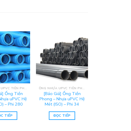
ỐNG NHỰA UPVC TIỀN PHONG - HỆ MÉT (ISO)
ỐNG NHỰA UPVC TIỀN PHONG - HỆ MÉT (ISO)
iá] Ống Tiền
[Báo Giá] Ống Tiền
Nhựa uPVC Hệ
Phong – Nhựa uPVC Hệ
O) – Phi 280
Mét (ISO) – Phi 34
C TIẾP
ĐỌC TIẾP