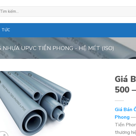
ìm
ếm:
N TỨC
 NHỰA UPVC TIỀN PHONG - HỆ MÉT (ISO)
Giá 
500 
Giá Bán 
Phong
— 
Tiền Phon
thương hi