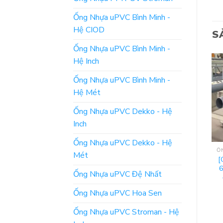
Ống Nhựa uPVC Bình Minh -
Hệ CIOD
S
Ống Nhựa uPVC Bình Minh -
Hệ Inch
Ống Nhựa uPVC Bình Minh -
Hệ Mét
Ống Nhựa uPVC Dekko - Hệ
Inch
Ống Nhựa uPVC Dekko - Hệ
ỐNG NHỰA UPVC TIỀN PHONG - HỆ MÉT (ISO)
ỐNG NHỰA UPVC TIỀN PHONG - HỆ MÉT (ISO)
Mét
[Bảng Giá] Ống Nước
[Đơn Giá] Ống uPVC Hệ
[
Nhựa Tiền Phong uPVC
Mét (ISO) – Phi 140 –
6
Ống Nhựa uPVC Đệ Nhất
– Hệ Mét (ISO): Phi 355
Nhựa Tiền Phong
Ống Nhựa uPVC Hoa Sen
ĐỌC TIẾP
ĐỌC TIẾP
Ống Nhựa uPVC Stroman - Hệ