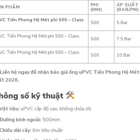
PHI
ÁP SUẤT
ẢN PHẨM
(MM)
(BAR/PN)
VC Tiền Phong Hệ Mét phi 500 – Class
500
5 Bar
VC Tiền Phong Hệ Mét phi 500 – Class
500
7.5 Bar
5
VC Tiền Phong Hệ Mét phi 500 – Class
500
10 Bar
Liên hệ ngay để nhận báo giá ống uPVC Tiền Phong Hệ Mét p
ất 2026.
hông số kỹ thuật
Vật liệu:
uPVC cấp độ cao, không chứa chì
Đường kính ngoài:
500mm
Chiều dài cây:
6m tiêu chuẩn