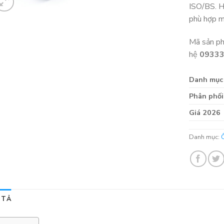
ISO/BS. H
phù hợp m
Mã sản p
hệ
0933
Danh mục
Phân phối
Giá 2026
Danh mục:
 TẢ