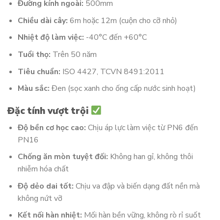
Đường kính ngoài:
500mm
Chiều dài cây:
6m hoặc 12m (cuộn cho cỡ nhỏ)
Nhiệt độ làm việc:
-40°C đến +60°C
Tuổi thọ:
Trên 50 năm
Tiêu chuẩn:
ISO 4427, TCVN 8491:2011
Màu sắc:
Đen (sọc xanh cho ống cấp nước sinh hoạt)
Đặc tính vượt trội
Độ bền cơ học cao:
Chịu áp lực làm việc từ PN6 đến
PN16
Chống ăn mòn tuyệt đối:
Không han gỉ, không thôi
nhiễm hóa chất
Độ dẻo dai tốt:
Chịu va đập và biến dạng đất nền mà
không nứt vỡ
Kết nối hàn nhiệt:
Mối hàn bền vững, không rò rỉ suốt