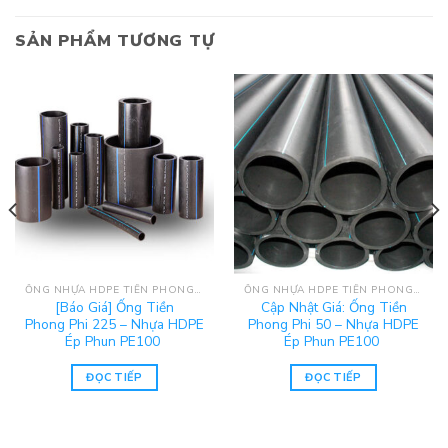
SẢN PHẨM TƯƠNG TỰ
ỐNG NHỰA HDPE TIỀN PHONG - PE100
ỐNG NHỰA HDPE TIỀN PHONG - PE100
[Báo Giá] Ống Tiền
Cập Nhật Giá: Ống Tiền
Phong Phi 225 – Nhựa HDPE
Phong Phi 50 – Nhựa HDPE
Ép Phun PE100
Ép Phun PE100
ĐỌC TIẾP
ĐỌC TIẾP