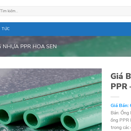
ìm
ếm:
N TỨC
 NHỰA PPR HOA SEN
Giá 
PPR 
Giá Bán:
Bán: Ống
ống PPR H
trong các 