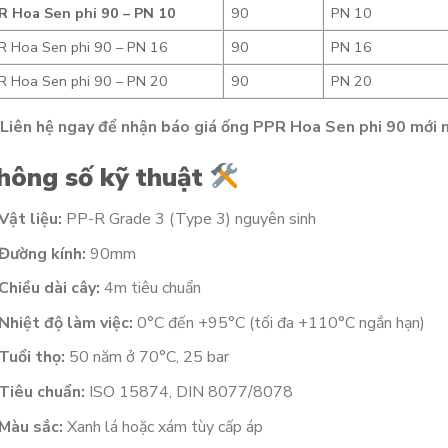
R Hoa Sen phi 90 – PN 10
90
PN 10
R Hoa Sen phi 90 – PN 16
90
PN 16
R Hoa Sen phi 90 – PN 20
90
PN 20
Liên hệ ngay để nhận báo giá ống PPR Hoa Sen phi 90 mới 
hông số kỹ thuật
Vật liệu:
PP-R Grade 3 (Type 3) nguyên sinh
Đường kính:
90mm
Chiều dài cây:
4m tiêu chuẩn
Nhiệt độ làm việc:
0°C đến +95°C (tối đa +110°C ngắn hạn)
Tuổi thọ:
50 năm ở 70°C, 25 bar
Tiêu chuẩn:
ISO 15874, DIN 8077/8078
Màu sắc:
Xanh lá hoặc xám tùy cấp áp