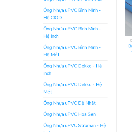
Ống Nhựa uPVC Bình Minh -
Hệ CIOD
Ống Nhựa uPVC Bình Minh -
Hệ Inch
ỐNG NHỰA PPR HOA SEN
ỐNG NHỰA PPR HOA SEN
Bảng Giá – Ống Nhựa
Đơn Giá – Ống Phi 50 –
B
Ống Nhựa uPVC Bình Minh -
PPR Hoa Sen – Phi 63
Nhựa PPR Hoa Sen
Hệ Mét
ĐỌC TIẾP
ĐỌC TIẾP
Ống Nhựa uPVC Dekko - Hệ
Inch
Ống Nhựa uPVC Dekko - Hệ
Mét
Ống Nhựa uPVC Đệ Nhất
Ống Nhựa uPVC Hoa Sen
Ống Nhựa uPVC Stroman - Hệ