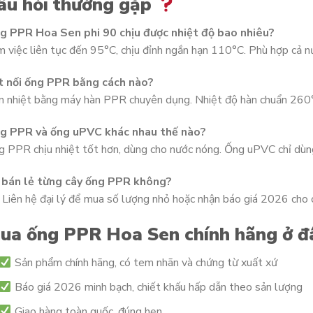
âu hỏi thường gặp
g PPR Hoa Sen phi 90 chịu được nhiệt độ bao nhiêu?
 việc liên tục đến 95°C, chịu đỉnh ngắn hạn 110°C. Phù hợp cả n
t nối ống PPR bằng cách nào?
 nhiệt bằng máy hàn PPR chuyên dụng. Nhiệt độ hàn chuẩn 260°
g PPR và ống uPVC khác nhau thế nào?
 PPR chịu nhiệt tốt hơn, dùng cho nước nóng. Ống uPVC chỉ dùng
 bán lẻ từng cây ống PPR không?
 Liên hệ đại lý để mua số lượng nhỏ hoặc nhận báo giá 2026 cho c
ua ống PPR Hoa Sen chính hãng ở 
Sản phẩm chính hãng, có tem nhãn và chứng từ xuất xứ
Báo giá 2026 minh bạch, chiết khấu hấp dẫn theo sản lượng
Giao hàng toàn quốc, đúng hẹn