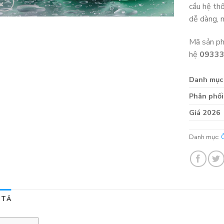
cầu hệ th
dễ dàng, m
Mã sản p
hệ
0933
Danh mục
Phân phối
Giá 2026
Danh mục:
 TẢ