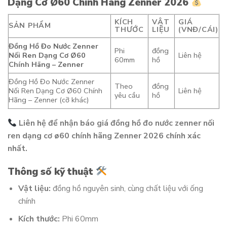
Dạng Cơ Ø60 Chính Hãng Zenner 2026
KÍCH
VẬT
GIÁ
SẢN PHẨM
THƯỚC
LIỆU
(VNĐ/CÁI)
Đồng Hồ Đo Nước Zenner
Phi
đồng
Nối Ren Dạng Cơ Ø60
Liên hệ
60mm
hồ
Chính Hãng – Zenner
Đồng Hồ Đo Nước Zenner
Theo
đồng
Nối Ren Dạng Cơ Ø60 Chính
Liên hệ
yêu cầu
hồ
Hãng – Zenner (cỡ khác)
Liên hệ để nhận báo giá đồng hồ đo nước zenner nối
ren dạng cơ ø60 chính hãng Zenner 2026 chính xác
nhất.
Thông số kỹ thuật
Vật liệu:
đồng hồ nguyên sinh, cùng chất liệu với ống
chính
Kích thước:
Phi 60mm