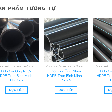
ẢN PHẨM TƯƠNG TỰ
ỐNG NHỰA HDPE TRƠN BÌNH MINH
ỐNG NHỰA HDPE TRƠN BÌNH MINH
Đơn Giá Ống Nhựa
Đơn Giá Ống Nhựa
Đơn Gi
DPE Trơn Bình Minh –
HDPE Trơn Bình Minh –
HDPE Trơ
Phi 225
Phi 75
ĐỌC TIẾP
ĐỌC TIẾP
ĐỌ