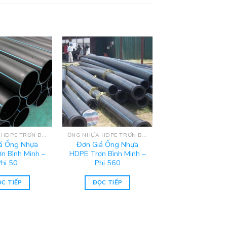
ỐNG NHỰA HDPE TRƠN BÌNH MINH
ỐNG NHỰA HDPE TRƠN BÌNH MINH
á Ống Nhựa
Đơn Giá Ống Nhựa
n Bình Minh –
HDPE Trơn Bình Minh –
Phi 50
Phi 560
C TIẾP
ĐỌC TIẾP