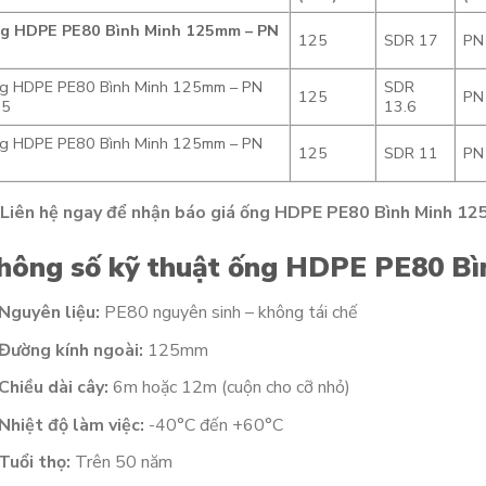
g HDPE PE80 Bình Minh 125mm – PN
125
SDR 17
PN
g HDPE PE80 Bình Minh 125mm – PN
SDR
125
PN
.5
13.6
g HDPE PE80 Bình Minh 125mm – PN
125
SDR 11
PN
Liên hệ ngay để nhận báo giá ống HDPE PE80 Bình Minh 125
hông số kỹ thuật ống HDPE PE80 B
Nguyên liệu:
PE80 nguyên sinh – không tái chế
Đường kính ngoài:
125mm
Chiều dài cây:
6m hoặc 12m (cuộn cho cỡ nhỏ)
Nhiệt độ làm việc:
-40°C đến +60°C
Tuổi thọ:
Trên 50 năm