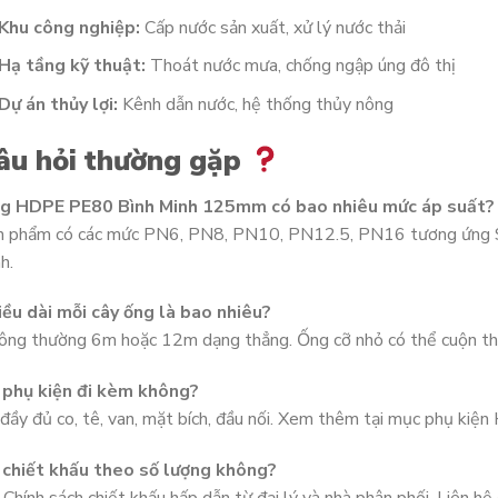
Khu công nghiệp:
Cấp nước sản xuất, xử lý nước thải
Hạ tầng kỹ thuật:
Thoát nước mưa, chống ngập úng đô thị
Dự án thủy lợi:
Kênh dẫn nước, hệ thống thủy nông
âu hỏi thường gặp
g HDPE PE80 Bình Minh 125mm có bao nhiêu mức áp suất?
n phẩm có các mức PN6, PN8, PN10, PN12.5, PN16 tương ứng SD
nh.
iều dài mỗi cây ống là bao nhiêu?
ng thường 6m hoặc 12m dạng thẳng. Ống cỡ nhỏ có thể cuộn th
 phụ kiện đi kèm không?
đầy đủ co, tê, van, mặt bích, đầu nối. Xem thêm tại mục phụ kiệ
 chiết khấu theo số lượng không?