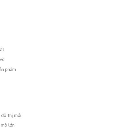
hất
 vỡ
sản phẩm
 đô thị mới
 mô lớn