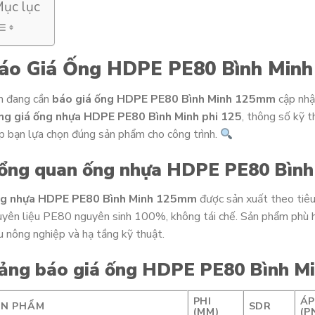
ục lục
áo Giá Ống HDPE PE80 Bình Minh
n đang cần
báo giá ống HDPE PE80 Bình Minh 125mm
cập nhậ
ng giá ống nhựa HDPE PE80 Bình Minh phi 125
, thông số kỹ t
p bạn lựa chọn đúng sản phẩm cho công trình.
ổng quan ống nhựa HDPE PE80 Bìn
g nhựa HDPE PE80 Bình Minh 125mm
được sản xuất theo tiê
yên liệu PE80 nguyên sinh 100%, không tái chế. Sản phẩm phù hợ
u nông nghiệp và hạ tầng kỹ thuật.
ảng báo giá ống HDPE PE80 Bình 
PHI
ÁP
ẢN PHẨM
SDR
(MM)
(P