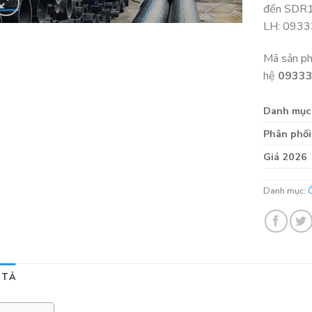
đến SDR11
LH: 093
Mã sản p
hệ
0933
Danh mục
Phân phối
Giá 2026
Danh mục:
 TẢ