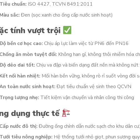
Tiêu chuẩn:
ISO 4427, TCVN 8491:2011
Màu sắc:
Đen (sọc xanh cho ống cấp nước sinh hoạt)
ặc tính vượt trội
Độ bền cơ học cao:
Chịu áp lực làm việc từ PN6 đến PN16
Chống ăn mòn tuyệt đối:
Không han gỉ, không thôi nhiễm hóa c
Độ dẻo dai tốt:
Chịu va đập và biến dạng đất nền mà không nứt
Kết nối hàn nhiệt:
Mối hàn bền vững, không rò rỉ suốt vòng đời 
An toàn nước sinh hoạt:
Đạt tiêu chuẩn vệ sinh theo QCVN
Trọng lượng nhẹ:
Tiết kiệm vận chuyển và nhân công thi công
ng dụng thực tế
Cấp nước đô thị:
Đường ống chính dẫn nước sạch cho khu dân cư,
Tưới tiêu nông nghiệp:
Hệ thống tưới nhỏ giọt, phun sương quy