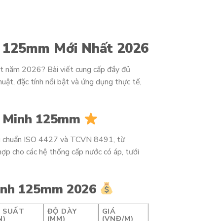
 125mm Mới Nhất 2026
t năm 2026? Bài viết cung cấp đầy đủ
huật, đặc tính nổi bật và ứng dụng thực tế,
h Minh 125mm
u chuẩn ISO 4427 và TCVN 8491, từ
p cho các hệ thống cấp nước có áp, tưới
Minh 125mm 2026
 SUẤT
ĐỘ DÀY
GIÁ
N)
(MM)
(VNĐ/M)