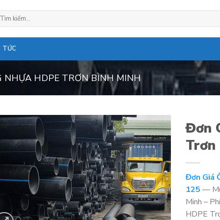
ìm
ếm:
N TỨC
 NHỰA HDPE TRƠN BÌNH MINH
Đơn 
Trơn 
Đơn Giá 
125
— Mu
Minh – Ph
HDPE Trơ