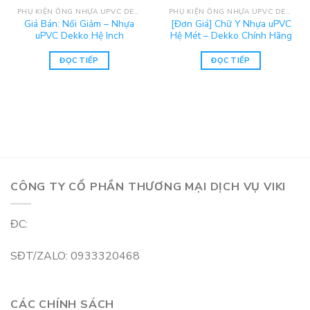
PHỤ KIỆN ỐNG NHỰA UPVC DEKKO
PHỤ KIỆN ỐNG NHỰA UPVC DEKKO
Giá Bán: Nối Giảm – Nhựa
[Đơn Giá] Chữ Y Nhựa uPVC
uPVC Dekko Hệ Inch
Hệ Mét – Dekko Chính Hãng
ĐỌC TIẾP
ĐỌC TIẾP
CÔNG TY CỔ PHẦN THƯƠNG MẠI DỊCH VỤ VIKI
ĐC:
SĐT/ZALO: 0933320468
CÁC CHÍNH SÁCH