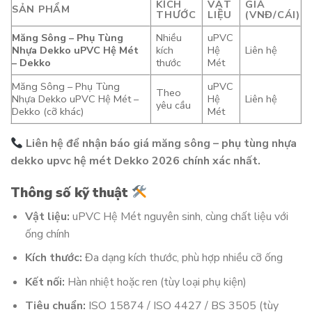
KÍCH
VẬT
GIÁ
SẢN PHẨM
THƯỚC
LIỆU
(VNĐ/CÁI)
Măng Sông – Phụ Tùng
Nhiều
uPVC
Nhựa Dekko uPVC Hệ Mét
kích
Hệ
Liên hệ
– Dekko
thước
Mét
Măng Sông – Phụ Tùng
uPVC
Theo
Nhựa Dekko uPVC Hệ Mét –
Hệ
Liên hệ
yêu cầu
Dekko (cỡ khác)
Mét
Liên hệ để nhận báo giá măng sông – phụ tùng nhựa
dekko upvc hệ mét Dekko 2026 chính xác nhất.
Thông số kỹ thuật
Vật liệu:
uPVC Hệ Mét nguyên sinh, cùng chất liệu với
ống chính
Kích thước:
Đa dạng kích thước, phù hợp nhiều cỡ ống
Kết nối:
Hàn nhiệt hoặc ren (tùy loại phụ kiện)
Tiêu chuẩn:
ISO 15874 / ISO 4427 / BS 3505 (tùy