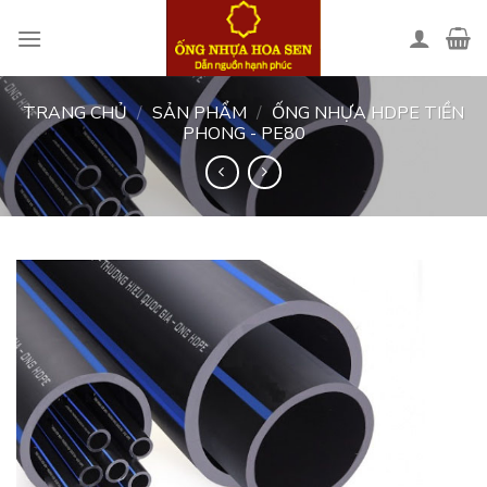
Skip
to
content
TRANG CHỦ
/
SẢN PHẨM
/
ỐNG NHỰA HDPE TIỀN
PHONG - PE80