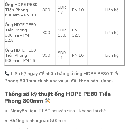
Ống HDPE PE80
SDR
Tiền Phong
800
PN 10
–
Liên hệ
17
800mm – PN 10
Ống HDPE PE80
Tiền Phong
SDR
PN
800
–
Liên hệ
800mm – PN
13.6
12.5
12.5
Ống HDPE PE80
SDR
Tiền Phong
800
PN 16
–
Liên hệ
11
800mm – PN 16
Liên hệ ngay để nhận báo giá ống HDPE PE80 Tiền
Phong 800mm chính xác và ưu đãi theo sản lượng.
Thông số kỹ thuật ống HDPE PE80 Tiền
Phong 800mm
Nguyên liệu:
PE80 nguyên sinh – không tái chế
Đường kính ngoài:
800mm