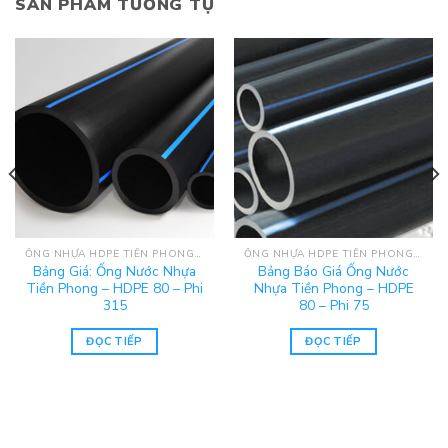
SẢN PHẨM TƯƠNG TỰ
ỐNG NHỰA HDPE TIỀN PHONG - PE80
ỐNG NHỰA HDPE TIỀN PHONG - PE80
Bảng Giá: Ống Nước Nhựa
Bảng Báo Giá Ống Nước
Tiền Phong – HDPE 80 – Phi
Nhựa Tiền Phong – HDPE
315
80 – Phi 75
ĐỌC TIẾP
ĐỌC TIẾP