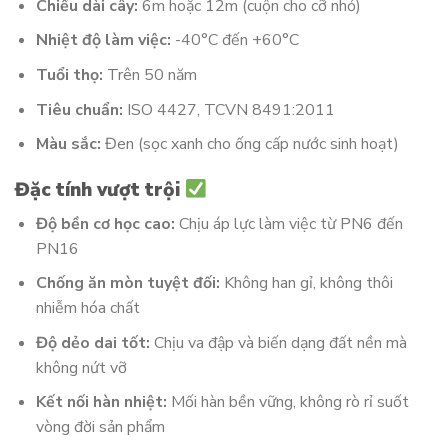
Chiều dài cây:
6m hoặc 12m (cuộn cho cỡ nhỏ)
Nhiệt độ làm việc:
-40°C đến +60°C
Tuổi thọ:
Trên 50 năm
Tiêu chuẩn:
ISO 4427, TCVN 8491:2011
Màu sắc:
Đen (sọc xanh cho ống cấp nước sinh hoạt)
Đặc tính vượt trội
Độ bền cơ học cao:
Chịu áp lực làm việc từ PN6 đến
PN16
Chống ăn mòn tuyệt đối:
Không han gỉ, không thôi
nhiễm hóa chất
Độ dẻo dai tốt:
Chịu va đập và biến dạng đất nền mà
không nứt vỡ
Kết nối hàn nhiệt:
Mối hàn bền vững, không rò rỉ suốt
vòng đời sản phẩm