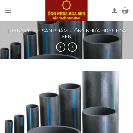
Skip
to
content
TRANG CHỦ
/
SẢN PHẨM
/
ỐNG NHỰA HDPE HOA
SEN