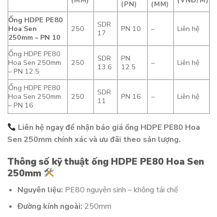
(MM)
(VNĐ/M)
(PN)
(MM)
Ống HDPE PE80
SDR
Hoa Sen
250
PN 10
–
Liên hệ
17
250mm – PN 10
Ống HDPE PE80
SDR
PN
Hoa Sen 250mm
250
–
Liên hệ
13.6
12.5
– PN 12.5
Ống HDPE PE80
SDR
Hoa Sen 250mm
250
PN 16
–
Liên hệ
11
– PN 16
Liên hệ ngay để nhận báo giá ống HDPE PE80 Hoa
Sen 250mm chính xác và ưu đãi theo sản lượng.
Thông số kỹ thuật ống HDPE PE80 Hoa Sen
250mm
Nguyên liệu:
PE80 nguyên sinh – không tái chế
Đường kính ngoài:
250mm