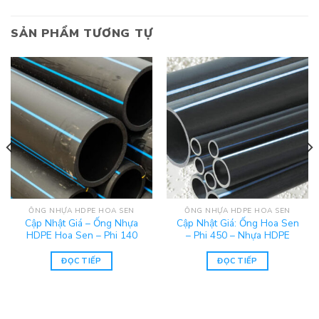
SẢN PHẨM TƯƠNG TỰ
ỐNG NHỰA HDPE HOA SEN
ỐNG NHỰA HDPE HOA SEN
Cập Nhật Giá – Ống Nhựa
Cập Nhật Giá: Ống Hoa Sen
HDPE Hoa Sen – Phi 140
– Phi 450 – Nhựa HDPE
ĐỌC TIẾP
ĐỌC TIẾP