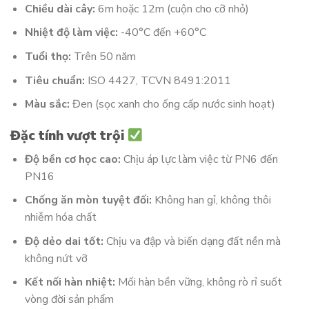
Chiều dài cây:
6m hoặc 12m (cuộn cho cỡ nhỏ)
Nhiệt độ làm việc:
-40°C đến +60°C
Tuổi thọ:
Trên 50 năm
Tiêu chuẩn:
ISO 4427, TCVN 8491:2011
Màu sắc:
Đen (sọc xanh cho ống cấp nước sinh hoạt)
Đặc tính vượt trội
Độ bền cơ học cao:
Chịu áp lực làm việc từ PN6 đến
PN16
Chống ăn mòn tuyệt đối:
Không han gỉ, không thôi
nhiễm hóa chất
Độ dẻo dai tốt:
Chịu va đập và biến dạng đất nền mà
không nứt vỡ
Kết nối hàn nhiệt:
Mối hàn bền vững, không rò rỉ suốt
vòng đời sản phẩm