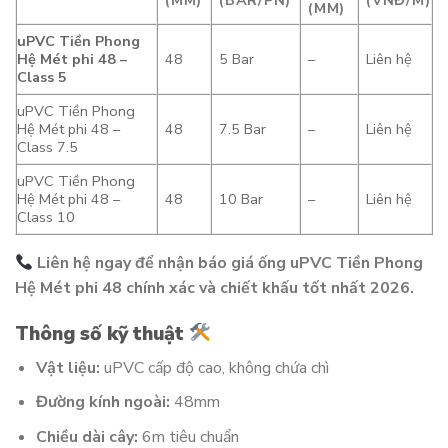
(MM)
(BAR/PN)
(VNĐ/M)
(MM)
uPVC Tiền Phong
Hệ Mét phi 48 –
48
5 Bar
–
Liên hệ
Class 5
uPVC Tiền Phong
Hệ Mét phi 48 –
48
7.5 Bar
–
Liên hệ
Class 7.5
uPVC Tiền Phong
Hệ Mét phi 48 –
48
10 Bar
–
Liên hệ
Class 10
Liên hệ ngay để nhận báo giá ống uPVC Tiền Phong
Hệ Mét phi 48 chính xác và chiết khấu tốt nhất 2026.
Thông số kỹ thuật
Vật liệu:
uPVC cấp độ cao, không chứa chì
Đường kính ngoài:
48mm
Chiều dài cây:
6m tiêu chuẩn