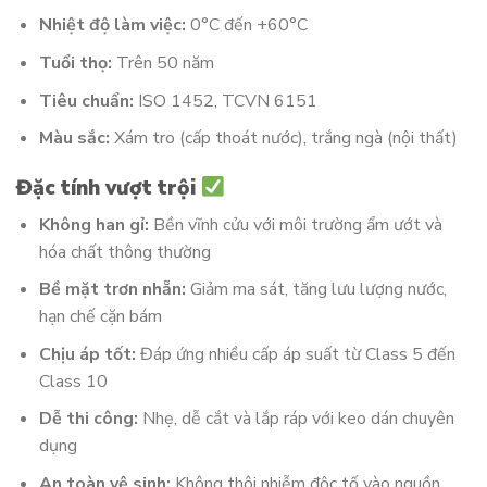
Nhiệt độ làm việc:
0°C đến +60°C
Tuổi thọ:
Trên 50 năm
Tiêu chuẩn:
ISO 1452, TCVN 6151
Màu sắc:
Xám tro (cấp thoát nước), trắng ngà (nội thất)
Đặc tính vượt trội
Không han gỉ:
Bền vĩnh cửu với môi trường ẩm ướt và
hóa chất thông thường
Bề mặt trơn nhẵn:
Giảm ma sát, tăng lưu lượng nước,
hạn chế cặn bám
Chịu áp tốt:
Đáp ứng nhiều cấp áp suất từ Class 5 đến
Class 10
Dễ thi công:
Nhẹ, dễ cắt và lắp ráp với keo dán chuyên
dụng
An toàn vệ sinh:
Không thôi nhiễm độc tố vào nguồn