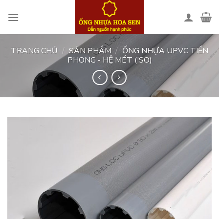
Skip
to
content
TRANG CHỦ
/
SẢN PHẨM
/
ỐNG NHỰA UPVC TIỀN
PHONG - HỆ MÉT (ISO)