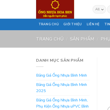
Skip
T
to
ki
content
TRANG CHỦ
GIỚI THIỆU
LIÊN HỆ
TI
TRANG CHỦ
/
SẢN PHẨM
/
PHỤ
DANH MỤC SẢN PHẨM
Bảng Giá Ống Nhựa Bình Minh
Bảng Giá Ống Nhựa Bình Minh
2025
Bảng Giá Ống Nhựa Bình Minh,
Phụ Kiện Ống Nhựa uPVC Bình