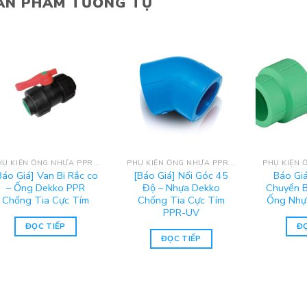
ẢN PHẨM TƯƠNG TỰ
PHỤ KIỆN ỐNG NHỰA PPR DEKKO
PHỤ KIỆN ỐNG NHỰA PPR DEKKO
Báo Giá] Van Bi Rắc co
[Báo Giá] Nối Góc 45
Báo Gi
– Ống Dekko PPR
Độ – Nhựa Dekko
Chuyển B
Chống Tia Cực Tím
Chống Tia Cực Tím
Ống Nhự
PPR-UV
ĐỌC TIẾP
ĐỌ
ĐỌC TIẾP