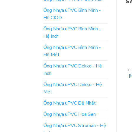
S
Ống Nhựa uPVC Bình Minh -
Hệ CIOD
Ống Nhựa uPVC Bình Minh -
Hệ Inch
Ống Nhựa uPVC Bình Minh -
Hệ Mét
Ống Nhựa uPVC Dekko - Hệ
PHỤ KIỆN ỐNG NHỰA PPR DEKKO
PHỤ KIỆN ỐNG NHỰA PPR DEKKO
Inch
Đơn Giá: Tê Ren Trong
[Giá Bán] Van Cửa
[
– Ống Chịu Nhiệt PPR –
Đồng Tay Nhựa – Ống
Ống Nhựa uPVC Dekko - Hệ
Nhựa Dekko
Dekko PPR Chống Tia
Cực Tím
Mét
ĐỌC TIẾP
Ống Nhựa uPVC Đệ Nhất
ĐỌC TIẾP
Ống Nhựa uPVC Hoa Sen
Ống Nhựa uPVC Stroman - Hệ