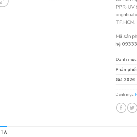
PPR-UV ố
ongnhuaho
TP.HCM. 
Mã sản p
hệ
0933
Danh mục
Phân phối
Giá 2026
Danh mục:
 TẢ