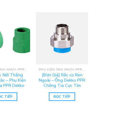
PHỤ KIỆN ỐNG NHỰA PPR DEKKO
PHỤ KIỆN ỐNG NHỰA PPR DEKKO
á: Nối Thẳng
[Đơn Giá] Rắc co Ren
ậc – Phụ Kiện
Ngoài – Ống Dekko PPR
a PPR Dekko
Chống Tia Cực Tím
C TIẾP
ĐỌC TIẾP