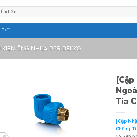
ìm
ếm:
N TỨC
 KIỆN ỐNG NHỰA PPR DEKKO
[Cập
Ngoà
Tia 
[Cập Nhậ
Chống Ti
Co Ren N