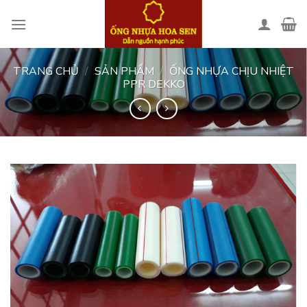
Skip
to
content
TRANG CHỦ
/
SẢN PHẨM
/
ỐNG NHỰA CHỊU NHIỆT
PPR DEKKO