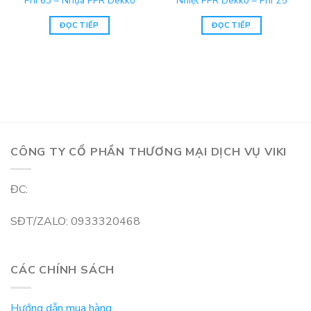
Phi 63 – Nhựa PPR Dekko
Nhiệt PPR Dekko – Phi 25
ĐỌC TIẾP
ĐỌC TIẾP
CÔNG TY CỔ PHẦN THƯƠNG MẠI DỊCH VỤ VIKI
ĐC:
SĐT/ZALO: 0933320468
CÁC CHÍNH SÁCH
Hướng dẫn mua hàng