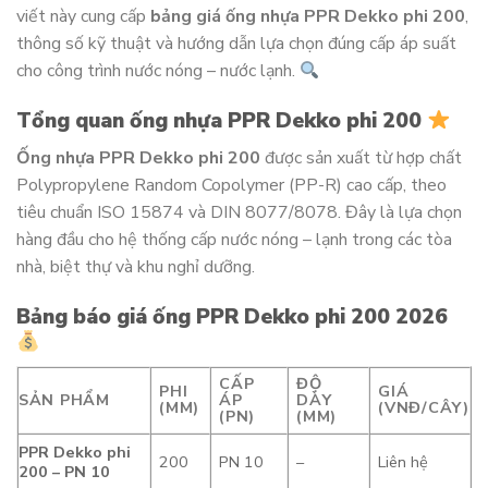
viết này cung cấp
bảng giá ống nhựa PPR Dekko phi 200
,
thông số kỹ thuật và hướng dẫn lựa chọn đúng cấp áp suất
cho công trình nước nóng – nước lạnh.
Tổng quan ống nhựa PPR Dekko phi 200
Ống nhựa PPR Dekko phi 200
được sản xuất từ hợp chất
Polypropylene Random Copolymer (PP-R) cao cấp, theo
tiêu chuẩn ISO 15874 và DIN 8077/8078. Đây là lựa chọn
hàng đầu cho hệ thống cấp nước nóng – lạnh trong các tòa
nhà, biệt thự và khu nghỉ dưỡng.
Bảng báo giá ống PPR Dekko phi 200 2026
CẤP
ĐỘ
PHI
GIÁ
SẢN PHẨM
ÁP
DÀY
(MM)
(VNĐ/CÂY)
(PN)
(MM)
PPR Dekko phi
200
PN 10
–
Liên hệ
200 – PN 10