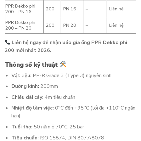
PPR Dekko phi
200
PN 16
–
Liên hệ
200 – PN 16
PPR Dekko phi
200
PN 20
–
Liên hệ
200 – PN 20
Liên hệ ngay để nhận báo giá ống PPR Dekko phi
200 mới nhất 2026.
Thông số kỹ thuật
Vật liệu:
PP-R Grade 3 (Type 3) nguyên sinh
Đường kính:
200mm
Chiều dài cây:
4m tiêu chuẩn
Nhiệt độ làm việc:
0°C đến +95°C (tối đa +110°C ngắn
hạn)
Tuổi thọ:
50 năm ở 70°C, 25 bar
Tiêu chuẩn:
ISO 15874, DIN 8077/8078