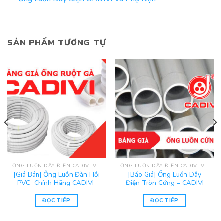
SẢN PHẨM TƯƠNG TỰ
ỐNG LUỒN DÂY ĐIỆN CADIVI VÀ PHỤ KIỆN
ỐNG LUỒN DÂY ĐIỆN CADIVI VÀ PHỤ KIỆN
[Giá Bán] Ống Luồn Đàn Hồi
[Báo Giá] Ống Luồn Dây
PVC Chính Hãng CADIVI
Điện Tròn Cứng – CADIVI
ĐỌC TIẾP
ĐỌC TIẾP