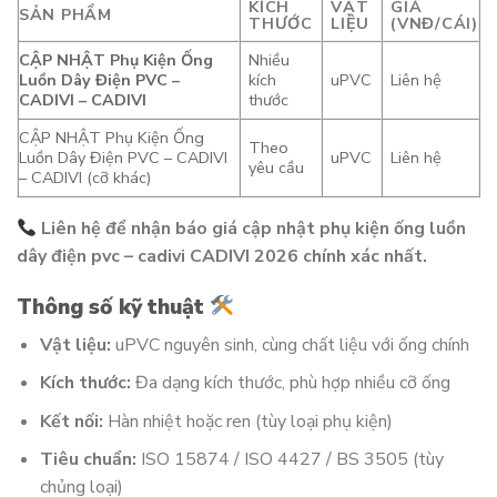
KÍCH
VẬT
GIÁ
SẢN PHẨM
THƯỚC
LIỆU
(VNĐ/CÁI)
CẬP NHẬT Phụ Kiện Ống
Nhiều
Luồn Dây Điện PVC –
kích
uPVC
Liên hệ
CADIVI – CADIVI
thước
CẬP NHẬT Phụ Kiện Ống
Theo
Luồn Dây Điện PVC – CADIVI
uPVC
Liên hệ
yêu cầu
– CADIVI (cỡ khác)
Liên hệ để nhận báo giá cập nhật phụ kiện ống luồn
dây điện pvc – cadivi CADIVI 2026 chính xác nhất.
Thông số kỹ thuật
Vật liệu:
uPVC nguyên sinh, cùng chất liệu với ống chính
Kích thước:
Đa dạng kích thước, phù hợp nhiều cỡ ống
Kết nối:
Hàn nhiệt hoặc ren (tùy loại phụ kiện)
Tiêu chuẩn:
ISO 15874 / ISO 4427 / BS 3505 (tùy
chủng loại)