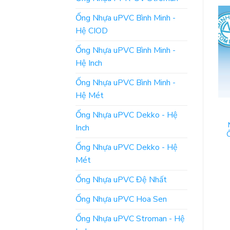
Ống Nhựa uPVC Bình Minh -
Hệ CIOD
Ống Nhựa uPVC Bình Minh -
Hệ Inch
Ống Nhựa uPVC Bình Minh -
Hệ Mét
VAN MINH HÒA
VAN MINH HÒA
Ống Nhựa uPVC Dekko - Hệ
[CẬP NHẬT] Bảng Giá:
[Bảng Giá] Phụ Kiện Nối
Lơ Thu Đồng – Phụ Kiện
Ống Mềm M3/4xØ20 –
Inch
Minh Hòa
Minh Hòa
Ống Nhựa uPVC Dekko - Hệ
ĐỌC TIẾP
ĐỌC TIẾP
Mét
Ống Nhựa uPVC Đệ Nhất
Ống Nhựa uPVC Hoa Sen
Ống Nhựa uPVC Stroman - Hệ