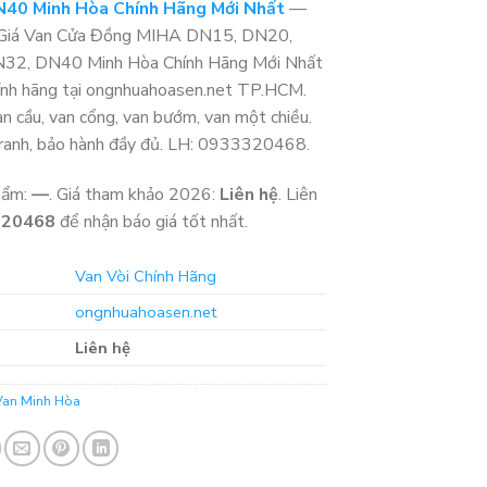
40 Minh Hòa Chính Hãng Mới Nhất
—
Giá Van Cửa Đồng MIHA DN15, DN20,
32, DN40 Minh Hòa Chính Hãng Mới Nhất
hính hãng tại ongnhuahoasen.net TP.HCM.
an cầu, van cổng, van bướm, van một chiều.
tranh, bảo hành đầy đủ. LH: 0933320468.
hẩm:
—
. Giá tham khảo 2026:
Liên hệ
. Liên
320468
để nhận báo giá tốt nhất.
Van Vòi Chính Hãng
ongnhuahoasen.net
Liên hệ
Van Minh Hòa