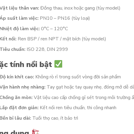
Vật liệu thân van:
Đồng thau, inox hoặc gang (tùy model)
Áp suất làm việc:
PN10 – PN16 (tùy loại)
Nhiệt độ làm việc:
0°C – 120°C
Kết nối:
Ren BSP / ren NPT / mặt bích (tùy model)
Tiêu chuẩn:
ISO 228, DIN 2999
ặc tính nổi bật
Độ kín khít cao:
Không rò rỉ trong suốt vòng đời sản phẩm
Vận hành nhẹ nhàng:
Tay gạt hoặc tay quay nhẹ, đóng mở dễ d
Chống ăn mòn:
Vật liệu cao cấp chống gỉ sét trong môi trường 
Lắp đặt đơn giản:
Kết nối ren tiêu chuẩn, thi công nhanh
Bền bỉ lâu dài:
Tuổi thọ cao, ít bảo trì
ng dụng