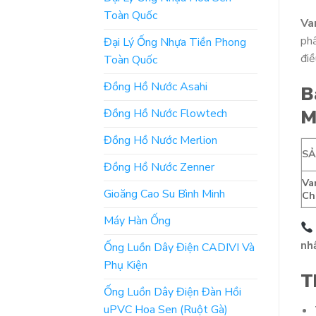
Toàn Quốc
Va
phẩ
Đại Lý Ống Nhựa Tiền Phong
điề
Toàn Quốc
Đồng Hồ Nước Asahi
B
M
Đồng Hồ Nước Flowtech
Đồng Hồ Nước Merlion
S
Đồng Hồ Nước Zenner
Va
Gioăng Cao Su Bình Minh
Ch
Máy Hàn Ống
nh
Ống Luồn Dây Điện CADIVI Và
Phụ Kiện
T
Ống Luồn Dây Điện Đàn Hồi
uPVC Hoa Sen (Ruột Gà)