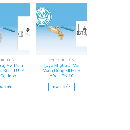
MINH HÒA
VAN MINH HÒA
iá] Vòi Minh
[Cập Nhật Giá] Vòi
òi Kẽm TURA
Vườn Đồng MI Minh
 Gạt Inox
Hòa – PN 10
C TIẾP
ĐỌC TIẾP