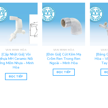
VAN MINH HÒA
VAN MINH HÒA
VAN 
[Cập Nhật Giá] Vòi
[Đơn Giá] Cút Kẽm Mạ
[Bảng G
Nhựa MH Ceramic Nối
Crôm Ren Trong Ren
Hòa – V
Ống Mềm Nhựa – Minh
Ngoài – Minh Hòa
Tay
Hòa
ĐỌC TIẾP
ĐỌ
ĐỌC TIẾP