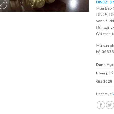
DN32, DN
Mua Báo 
DN25, DN
van vòi c
Đủ loại: v
Giá cạnh 
Mã sản p
hệ
0933
Danh mục
Phân phối
Giá 2026
Danh mục: