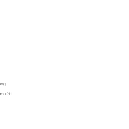
àng
ẩm ướt