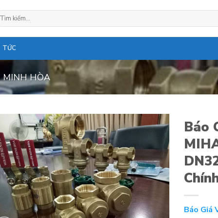
ìm
ếm:
N TỨC
 MINH HÒA
Báo 
MIHA
DN32
Chín
Báo Giá 