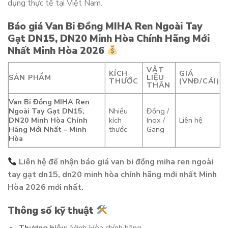
dụng thực tế tại Việt Nam.
Báo giá Van Bi Đồng MIHA Ren Ngoài Tay
Gạt DN15, DN20 Minh Hòa Chính Hãng Mới
Nhất Minh Hòa 2026
VẬT
KÍCH
GIÁ
SẢN PHẨM
LIỆU
THƯỚC
(VNĐ/CÁI)
THÂN
Van Bi Đồng MIHA Ren
Ngoài Tay Gạt DN15,
Nhiều
Đồng /
DN20 Minh Hòa Chính
kích
Inox /
Liên hệ
Hãng Mới Nhất – Minh
thước
Gang
Hòa
Liên hệ để nhận báo giá van bi đồng miha ren ngoài
tay gạt dn15, dn20 minh hòa chính hãng mới nhất Minh
Hòa 2026 mới nhất.
Thông số kỹ thuật
Thương hiệu:
Minh Hòa chính hãng