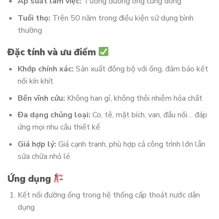
Áp suất làm việc:
Tương đương ống cùng dòng
Tuổi thọ:
Trên 50 năm trong điều kiện sử dụng bình
thường
Đặc tính và ưu điểm
Khớp chính xác:
Sản xuất đồng bộ với ống, đảm bảo kết
nối kín khít
Bền vĩnh cửu:
Không han gỉ, không thôi nhiễm hóa chất
Đa dạng chủng loại:
Co, tê, mặt bích, van, đầu nối… đáp
ứng mọi nhu cầu thiết kế
Giá hợp lý:
Giá cạnh tranh, phù hợp cả công trình lớn lẫn
sửa chữa nhỏ lẻ
Ứng dụng
Kết nối đường ống trong hệ thống cấp thoát nước dân
dụng