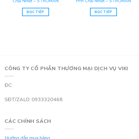
Chịu Nhiệt – STROMAN
PPR Chịu Nhiệt – STROMAN
ĐỌC TIẾP
ĐỌC TIẾP
CÔNG TY CỔ PHẦN THƯƠNG MẠI DỊCH VỤ VIKI
ĐC:
SĐT/ZALO: 0933320468
CÁC CHÍNH SÁCH
Hướng dẫn mua hàng