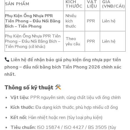
KÍCH
VẬT
GIÁ
SẢN PHẨM
THƯỚC
LIỆU
(VNĐ/CÁI)
Phụ Kiện Ống Nhựa PPR
Nhiều
Tiền Phong – Đầu Nối Bằng
kích
PPR
Liên hệ
Bích – Tiền Phong
thước
Phụ Kiện Ống Nhựa PPR Tiền
Theo
Phong – Đầu Nối Bằng Bích –
PPR
Liên hệ
yêu cầu
Tiền Phong (cỡ khác)
Liên hệ để nhận báo giá phụ kiện ống nhựa ppr tiền
phong – đầu nối bằng bích Tiền Phong 2026 chính xác
nhất.
Thông số kỹ thuật
Vật liệu:
PPR nguyên sinh, cùng chất liệu với ống chính
Kích thước:
Đa dạng kích thước, phù hợp nhiều cỡ ống
Kết nối:
Hàn nhiệt hoặc ren (tùy loại phụ kiện)
Tiêu chuẩn:
ISO 15874 / ISO 4427 / BS 3505 (tùy