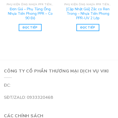
PHỤ KIỆN ỐNG NHỰA PPR TIỀN PHONG
PHỤ KIỆN ỐNG NHỰA PPR TIỀN PHONG
Đơn Giá – Phụ Tùng Ống
[Cập Nhật Giá] Zắc co Ren
Nhựa Tiền Phong PPR – Co
Trong – Nhựa Tiền Phong
90 Độ
PPR-UV 2 Lớp
ĐỌC TIẾP
ĐỌC TIẾP
CÔNG TY CỔ PHẦN THƯƠNG MẠI DỊCH VỤ VIKI
ĐC:
SĐT/ZALO: 0933320468
CÁC CHÍNH SÁCH