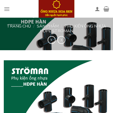
Skip
to
content
TRANG CHỦ
/
SẢN PHẨM
/
PHỤ KIỆN ỐNG NHỰA
HDPE STROMAN