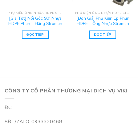
PHỤ KIỆN ỐNG NHỰA HDPE STROMAN
PHỤ KIỆN ỐNG NHỰA HDPE STROMAN
[Giá Tốt] Nối Góc 90º Nhựa
[Đơn Giá] Phụ Kiện Ép Phun
HDPE Phun – Hãng Stroman
HDPE – Ống Nhựa Stroman
ĐỌC TIẾP
ĐỌC TIẾP
CÔNG TY CỔ PHẦN THƯƠNG MẠI DỊCH VỤ VIKI
ĐC:
SĐT/ZALO: 0933320468