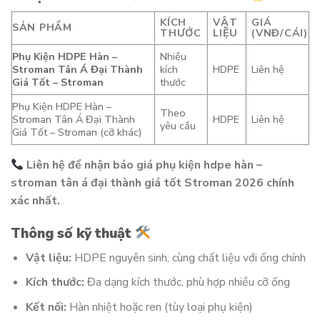
KÍCH
VẬT
GIÁ
SẢN PHẨM
THƯỚC
LIỆU
(VNĐ/CÁI)
Phụ Kiện HDPE Hàn –
Nhiều
Stroman Tân Á Đại Thành
kích
HDPE
Liên hệ
Giá Tốt – Stroman
thước
Phụ Kiện HDPE Hàn –
Theo
Stroman Tân Á Đại Thành
HDPE
Liên hệ
yêu cầu
Giá Tốt – Stroman (cỡ khác)
Liên hệ để nhận báo giá phụ kiện hdpe hàn –
stroman tân á đại thành giá tốt Stroman 2026 chính
xác nhất.
Thông số kỹ thuật
Vật liệu:
HDPE nguyên sinh, cùng chất liệu với ống chính
Kích thước:
Đa dạng kích thước, phù hợp nhiều cỡ ống
Kết nối:
Hàn nhiệt hoặc ren (tùy loại phụ kiện)