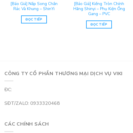
[Báo Giá] Nắp Song Chắn
[Báo Giá] Kiềng Tròn Chính
Rác Và Khung – ShinYi
Hãng Shinyi – Phụ Kiện Ống
Gang – PVC
ĐỌC TIẾP
ĐỌC TIẾP
CÔNG TY CỔ PHẦN THƯƠNG MẠI DỊCH VỤ VIKI
ĐC:
SĐT/ZALO: 0933320468
CÁC CHÍNH SÁCH