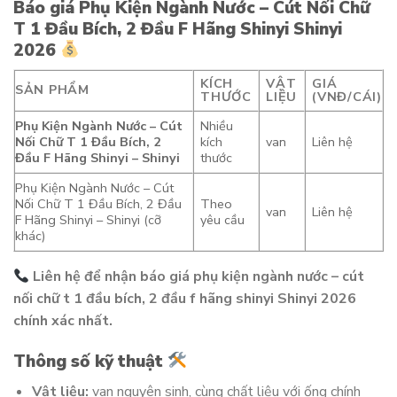
Báo giá Phụ Kiện Ngành Nước – Cút Nối Chữ
T 1 Đầu Bích, 2 Đầu F Hãng Shinyi Shinyi
2026
KÍCH
VẬT
GIÁ
SẢN PHẨM
THƯỚC
LIỆU
(VNĐ/CÁI)
Phụ Kiện Ngành Nước – Cút
Nhiều
Nối Chữ T 1 Đầu Bích, 2
kích
van
Liên hệ
Đầu F Hãng Shinyi – Shinyi
thước
Phụ Kiện Ngành Nước – Cút
Nối Chữ T 1 Đầu Bích, 2 Đầu
Theo
van
Liên hệ
F Hãng Shinyi – Shinyi (cỡ
yêu cầu
khác)
Liên hệ để nhận báo giá phụ kiện ngành nước – cút
nối chữ t 1 đầu bích, 2 đầu f hãng shinyi Shinyi 2026
chính xác nhất.
Thông số kỹ thuật
Vật liệu:
van nguyên sinh, cùng chất liệu với ống chính