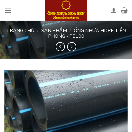
Skip
to
content
TRANG CHỦ
/
SẢN PHẨM
/
ỐNG NHỰA HDPE TIỀN
PHONG - PE100