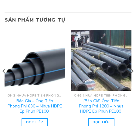
SẢN PHẨM TƯƠNG TỰ
ỐNG NHỰA HDPE TIỀN PHONG - PE100
ỐNG NHỰA HDPE TIỀN PHONG - PE100
Báo Giá – Ống Tiền
[Báo Giá] Ống Tiền
Phong Phi 630 – Nhựa HDPE
Phong Phi 1200 – Nhựa
Ép Phun PE100
HDPE Ép Phun PE100
ĐỌC TIẾP
ĐỌC TIẾP