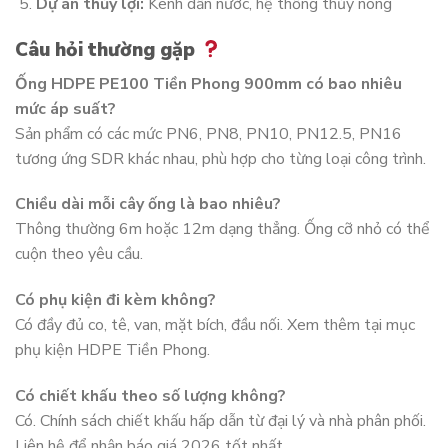
Dự án thủy lợi:
Kênh dẫn nước, hệ thống thủy nông
Câu hỏi thường gặp
Ống HDPE PE100 Tiền Phong 900mm có bao nhiêu
mức áp suất?
Sản phẩm có các mức PN6, PN8, PN10, PN12.5, PN16
tương ứng SDR khác nhau, phù hợp cho từng loại công trình.
Chiều dài mỗi cây ống là bao nhiêu?
Thông thường 6m hoặc 12m dạng thẳng. Ống cỡ nhỏ có thể
cuộn theo yêu cầu.
Có phụ kiện đi kèm không?
Có đầy đủ co, tê, van, mặt bích, đầu nối. Xem thêm tại mục
phụ kiện HDPE Tiền Phong.
Có chiết khấu theo số lượng không?
Có. Chính sách chiết khấu hấp dẫn từ đại lý và nhà phân phối.
Liên hệ để nhận báo giá 2026 tốt nhất.