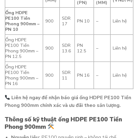
(MM)
(VNĐ/M)
(PN)
(MM)
Ống HDPE
PE100 Tiền
SDR
900
PN 10
–
Liên hệ
Phong 900mm –
17
PN 10
Ống HDPE
PE100 Tiền
SDR
PN
900
–
Liên hệ
Phong 900mm –
13.6
12.5
PN 12.5
Ống HDPE
PE100 Tiền
SDR
900
PN 16
–
Liên hệ
Phong 900mm –
11
PN 16
Liên hệ ngay để nhận báo giá ống HDPE PE100 Tiền
Phong 900mm chính xác và ưu đãi theo sản lượng.
Thông số kỹ thuật ống HDPE PE100 Tiền
Phong 900mm
Nguyên liệu:
PE100 nguyên sinh – không tái chế