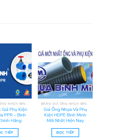
BẢNG GIÁ ỐNG NHỰA BÌNH MINH
BẢNG GIÁ ỐNG NHỰA BÌNH MINH
 Giá Phụ Kiện
Giá Ống Nhựa Và Phụ
a PPR – Bình
Kiện HDPE Bình Minh
Chính Hãng
Mới Nhất Hiện Nay
C TIẾP
ĐỌC TIẾP