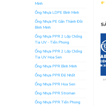
Minh
Ống Nhựa LDPE Bình Minh
Ống Nhựa PE Gân Thành Đôi
S
Bình Minh
Ống Nhựa PPR 2 Lớp Chống
Tia UV - Tiền Phong
Ống Nhựa PPR 2 Lớp Chống
Tia UV Hoa Sen
Ống Nhựa PPR Bình Minh
Ống Nhựa PPR Đệ Nhất
BẢNG GIÁ ỐNG NHỰA BÌNH MINH
BẢNG GIÁ ỐNG NHỰA BÌNH MINH
Catalogue Ống Nhựa
Giá Bán Phụ Kiện Ống
Ống Nhựa PPR Hoa Sen
uPVC Bình Minh [Chiết
Nhựa HDPE Bình Minh
Khấu Cao]
Mới Nhất
Ống Nhựa PPR Stroman
Ống Nhựa PPR Tiền Phong
ĐỌC TIẾP
ĐỌC TIẾP