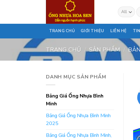
Skip
T
to
ki
content
TRANG CHỦ
GIỚI THIỆU
LIÊN HỆ
TI
TRANG CHỦ
/
SẢN PHẨM
/
BẢN
DANH MỤC SẢN PHẨM
Bảng Giá Ống Nhựa Bình
Minh
Bảng Giá Ống Nhựa Bình Minh
2025
Bảng Giá Ống Nhựa Bình Minh,