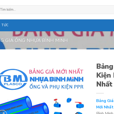
ìm
ếm:
N TỨC
G GIÁ ỐNG NHỰA BÌNH MINH
Bảng
Kiện
Nhất
Bảng Giá
Mới Nhất
Bình Minh