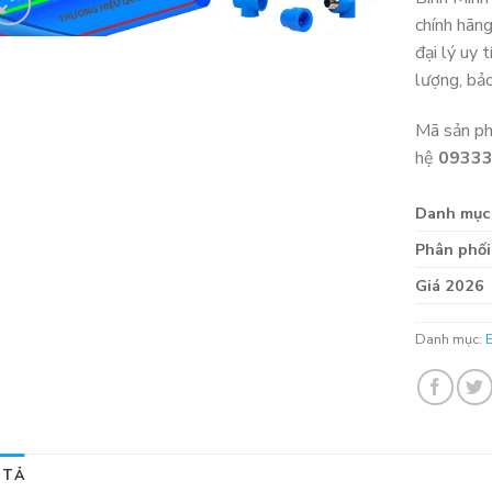
chính hãn
đại lý uy 
lượng, bả
Mã sản p
hệ
0933
Danh mục
Phân phối
Giá 2026
Danh mục:
 TẢ