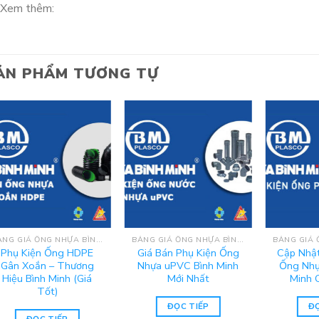
Xem thêm:
ẢN PHẨM TƯƠNG TỰ
BẢNG GIÁ ỐNG NHỰA BÌNH MINH
BẢNG GIÁ ỐNG NHỰA BÌNH MINH
Phụ Kiện Ống HDPE
Giá Bán Phụ Kiện Ống
Cập Nhật
Gân Xoắn – Thương
Nhựa uPVC Bình Minh
Ống Nhự
Hiệu Bình Minh (Giá
Mới Nhất
Minh 
Tốt)
ĐỌC TIẾP
ĐỌ
ĐỌC TIẾP