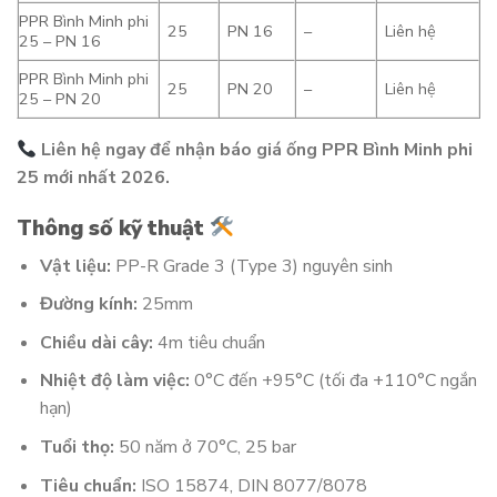
PPR Bình Minh phi
25
PN 16
–
Liên hệ
25 – PN 16
PPR Bình Minh phi
25
PN 20
–
Liên hệ
25 – PN 20
Liên hệ ngay để nhận báo giá ống PPR Bình Minh phi
25 mới nhất 2026.
Thông số kỹ thuật
Vật liệu:
PP-R Grade 3 (Type 3) nguyên sinh
Đường kính:
25mm
Chiều dài cây:
4m tiêu chuẩn
Nhiệt độ làm việc:
0°C đến +95°C (tối đa +110°C ngắn
hạn)
Tuổi thọ:
50 năm ở 70°C, 25 bar
Tiêu chuẩn:
ISO 15874, DIN 8077/8078