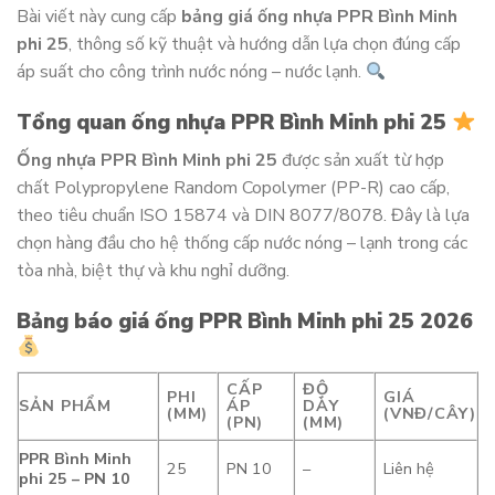
Bài viết này cung cấp
bảng giá ống nhựa PPR Bình Minh
phi 25
, thông số kỹ thuật và hướng dẫn lựa chọn đúng cấp
áp suất cho công trình nước nóng – nước lạnh.
Tổng quan ống nhựa PPR Bình Minh phi 25
Ống nhựa PPR Bình Minh phi 25
được sản xuất từ hợp
chất Polypropylene Random Copolymer (PP-R) cao cấp,
theo tiêu chuẩn ISO 15874 và DIN 8077/8078. Đây là lựa
chọn hàng đầu cho hệ thống cấp nước nóng – lạnh trong các
tòa nhà, biệt thự và khu nghỉ dưỡng.
Bảng báo giá ống PPR Bình Minh phi 25 2026
CẤP
ĐỘ
PHI
GIÁ
SẢN PHẨM
ÁP
DÀY
(MM)
(VNĐ/CÂY)
(PN)
(MM)
PPR Bình Minh
25
PN 10
–
Liên hệ
phi 25 – PN 10