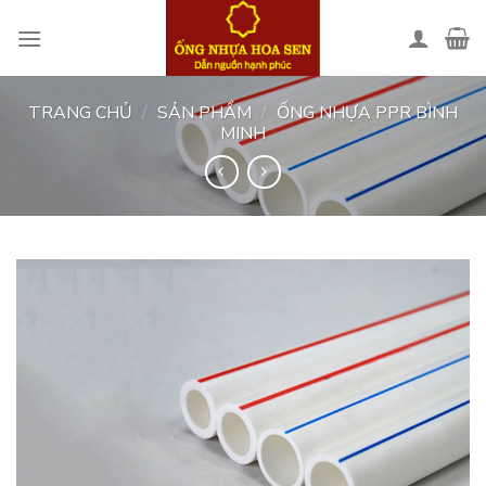
Skip
to
content
TRANG CHỦ
/
SẢN PHẨM
/
ỐNG NHỰA PPR BÌNH
MINH