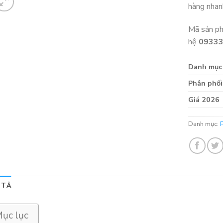
hàng nha
Mã sản p
hệ
0933
Danh mục
Phân phối
Giá 2026
Danh mục:
 TẢ
ục lục