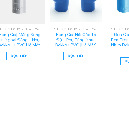
PHỤ KIỆN ỐNG NHỰA UPVC DEKKO
PHỤ KIỆN ỐNG NHỰA UPVC DEKKO
Bảng Giá] Măng Sông
Bảng Giá: Nối Góc 45
[Đơn Gi
en Ngoài Đồng – Nhựa
Độ – Phụ Tùng Nhựa
Ren Tron
Dekko – uPVC Hệ Mét
Dekko uPVC [Hệ Mét]
Nhựa Dek
ĐỌC TIẾP
ĐỌC TIẾP
ĐỌ