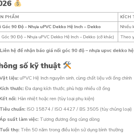
026
ẢN PHẨM
KÍCH
i Góc 90 Độ – Nhựa uPVC Dekko Hệ Inch – Dekko
Nhiều 
i Góc 90 Độ – Nhựa uPVC Dekko Hệ Inch – Dekko (cỡ khác)
Theo y
Liên hệ để nhận báo giá nối góc 90 độ – nhựa upvc dekko hệ
hông số kỹ thuật
Vật liệu:
uPVC Hệ Inch nguyên sinh, cùng chất liệu với ống chính
Kích thước:
Đa dạng kích thước, phù hợp nhiều cỡ ống
Kết nối:
Hàn nhiệt hoặc ren (tùy loại phụ kiện)
Tiêu chuẩn:
ISO 15874 / ISO 4427 / BS 3505 (tùy chủng loại)
Áp suất làm việc:
Tương đương ống cùng dòng
Tuổi thọ:
Trên 50 năm trong điều kiện sử dụng bình thường