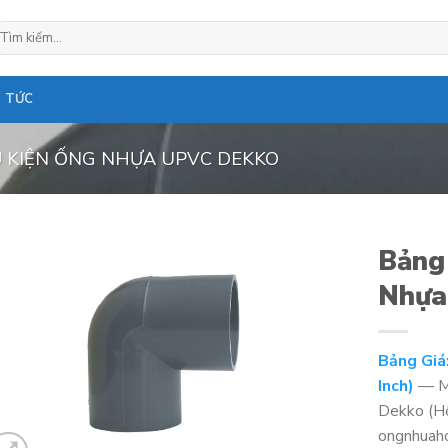
ìm
ếm:
N TỨC
 KIỆN ỐNG NHỰA UPVC DEKKO
Bảng 
Nhựa
Bảng Giá
Inch)
— Mu
Dekko (Hệ
ongnhuaho