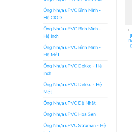
Ống Nhựa uPVC Bình Minh -
Hệ CIOD
Ống Nhựa uPVC Bình Minh -
PHỤ KIỆN ỐNG NHỰA UPVC DEKKO
PHỤ KIỆN ỐNG NHỰA UPVC DEKKO
Cập Nhật Giá: Phụ Tùng
[Báo Giá] Chữ T Nhựa
[
Hệ Inch
Ống Dekko – Keo Dán
uPVC Hệ Mét – Dekko
R
Nhựa uPVC
Chính Hãng
Ống Nhựa uPVC Bình Minh -
Hệ Mét
ĐỌC TIẾP
ĐỌC TIẾP
Ống Nhựa uPVC Dekko - Hệ
Inch
Ống Nhựa uPVC Dekko - Hệ
Mét
Ống Nhựa uPVC Đệ Nhất
Ống Nhựa uPVC Hoa Sen
Ống Nhựa uPVC Stroman - Hệ