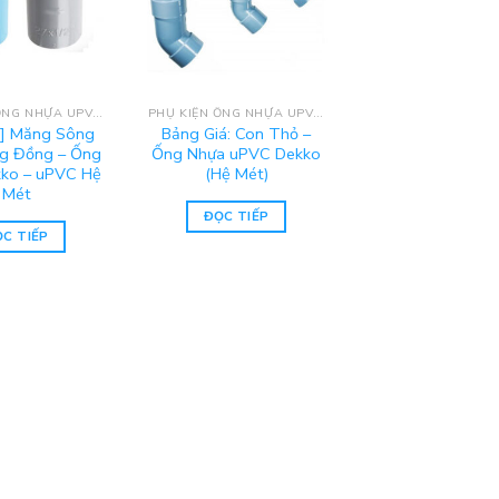
PHỤ KIỆN ỐNG NHỰA UPVC DEKKO
PHỤ KIỆN ỐNG NHỰA UPVC DEKKO
á] Măng Sông
Bảng Giá: Con Thỏ –
g Đồng – Ống
Ống Nhựa uPVC Dekko
ko – uPVC Hệ
(Hệ Mét)
Mét
ĐỌC TIẾP
C TIẾP