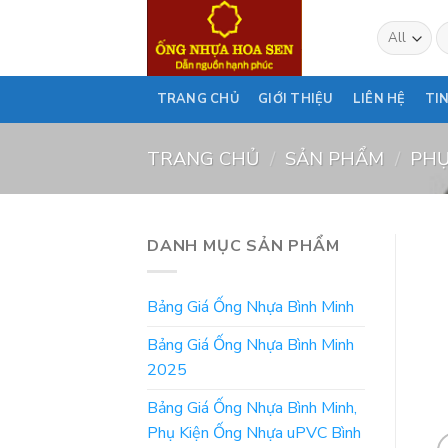
Skip
T
to
ki
content
TRANG CHỦ
GIỚI THIỆU
LIÊN HỆ
TI
TRANG CHỦ
/
SẢN PHẨM
/
PHỤ
DANH MỤC SẢN PHẨM
Bảng Giá Ống Nhựa Bình Minh
Bảng Giá Ống Nhựa Bình Minh
2025
Bảng Giá Ống Nhựa Bình Minh,
Phụ Kiện Ống Nhựa uPVC Bình