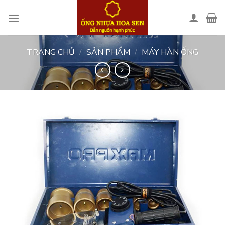
Skip
to
content
TRANG CHỦ
/
SẢN PHẨM
/
MÁY HÀN ỐNG