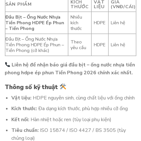
KÍCH
VẬT
GIÁ
SẢN PHẨM
THƯỚC
LIỆU
(VNĐ/CÁI)
Đầu Bịt – Ống Nước Nhựa
Nhiều
Tiền Phong HDPE Ép Phun
kích
HDPE
Liên hệ
– Tiền Phong
thước
Đầu Bịt – Ống Nước Nhựa
Theo
Tiền Phong HDPE Ép Phun –
HDPE
Liên hệ
yêu cầu
Tiền Phong (cỡ khác)
Liên hệ để nhận báo giá đầu bịt – ống nước nhựa tiền
phong hdpe ép phun Tiền Phong 2026 chính xác nhất.
Thông số kỹ thuật
Vật liệu:
HDPE nguyên sinh, cùng chất liệu với ống chính
Kích thước:
Đa dạng kích thước, phù hợp nhiều cỡ ống
Kết nối:
Hàn nhiệt hoặc ren (tùy loại phụ kiện)
Tiêu chuẩn:
ISO 15874 / ISO 4427 / BS 3505 (tùy
chủng loại)