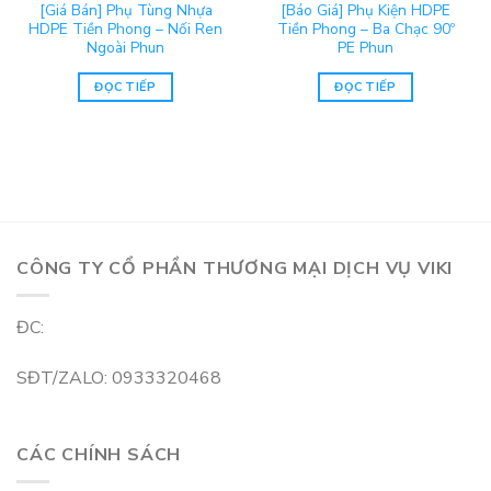
[Giá Bán] Phụ Tùng Nhựa
[Báo Giá] Phụ Kiện HDPE
HDPE Tiền Phong – Nối Ren
Tiền Phong – Ba Chạc 90º
Ngoài Phun
PE Phun
ĐỌC TIẾP
ĐỌC TIẾP
CÔNG TY CỔ PHẦN THƯƠNG MẠI DỊCH VỤ VIKI
ĐC:
SĐT/ZALO: 0933320468
CÁC CHÍNH SÁCH