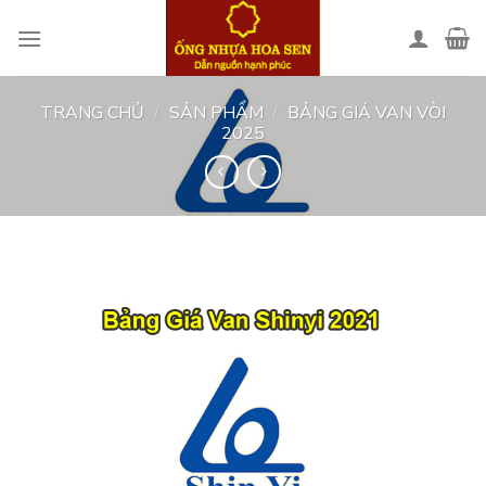
Skip
to
content
TRANG CHỦ
/
SẢN PHẨM
/
BẢNG GIÁ VAN VÒI
2025